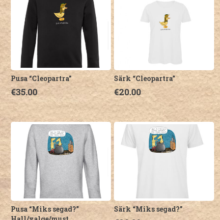
Pusa “Cleopartra”
Särk “Cleopartra”
€
35.00
€
20.00
Sellel
Sellel
tootel
tootel
on
on
mitu
mitu
varianti.
varianti.
Valikuid
Valikuid
saab
saab
teha
teha
tootelehel.
tootelehel.
Pusa “Miks segad?”
Särk “Miks segad?”
Hall/valge/must