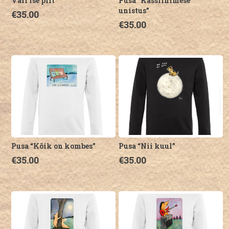
Vali ise pilt
Pusa “Kassiinimese
unistus”
€
35.00
€
35.00
Sellel
tootel
Sellel
on
tootel
mitu
on
varianti.
mitu
Valikuid
varianti.
saab
Valikuid
teha
saab
tootelehel.
teha
tootelehel.
Pusa “Kõik on kombes”
Pusa “Nii kuul”
€
35.00
€
35.00
Sellel
Sellel
tootel
tootel
on
on
mitu
mitu
varianti.
varianti.
Valikuid
Valikuid