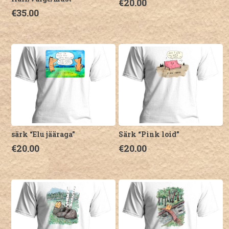
€
20.00
€
35.00
Sellel
Sellel
tootel
tootel
on
on
mitu
mitu
varianti.
varianti.
Valikuid
Valikuid
saab
saab
teha
teha
tootelehel.
tootelehel.
särk “Elu jääraga”
Särk “Pink loid”
€
20.00
€
20.00
Sellel
Sellel
tootel
tootel
on
on
mitu
mitu
varianti.
varianti.
Valikuid
Valikuid
saab
saab