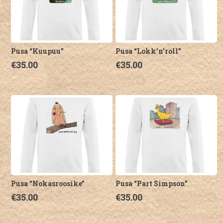
saab
saab
teha
teha
tootelehel.
tootelehel.
Pusa “Kuupuu”
Pusa “Lokk’n’roll”
€
35.00
€
35.00
Sellel
Sellel
tootel
tootel
on
on
mitu
mitu
varianti.
varianti.
Valikuid
Valikuid
saab
saab
teha
teha
tootelehel.
tootelehel.
Pusa “Nokasroosike”
Pusa “Part Simpson”
€
35.00
€
35.00
Sellel
Sellel
tootel
tootel