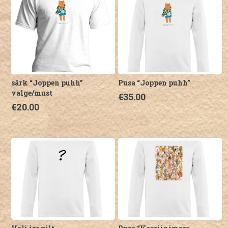
mitu
mitu
varianti.
varianti.
Valikuid
Valikuid
saab
saab
teha
teha
tootelehel.
tootelehel.
särk “Joppen puhh”
Pusa “Joppen puhh”
valge/must
€
35.00
€
20.00
Sellel
Sellel
tootel
tootel
on
on
mitu
mitu
varianti.
varianti.
Valikuid
Valikuid
saab
saab
teha
teha
tootelehel.
tootelehel.