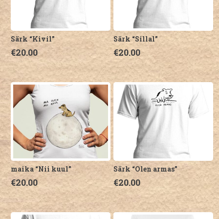
teha
teha
tootelehel.
tootelehel.
Särk “Kivil”
Särk “Sillal”
€
20.00
€
20.00
Sellel
Sellel
tootel
tootel
on
on
mitu
mitu
varianti.
varianti.
Valikuid
Valikuid
saab
saab
teha
teha
tootelehel.
tootelehel.
maika “Nii kuul”
Särk “Olen armas”
€
20.00
€
20.00
Sellel
Sellel
tootel
tootel
on
on