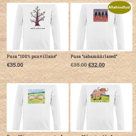
on
on
Allahindlus!
mitu
mitu
varianti.
varianti.
Valikuid
Valikuid
saab
saab
teha
teha
tootelehel.
tootelehel.
Pusa “100% puuvillane”
Pusa “sabamüürlased”
€
35.00
€
35.00
€
32.00
Sellel
Sellel
tootel
tootel
on
on
mitu
mitu
varianti.
varianti.
Valikuid
Valikuid
saab
saab
teha
teha
tootelehel.
tootelehel.