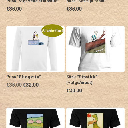
Pusa “Sigavene armastus”
pusa “Sõnn ja rõõm”
€
35.00
€
35.00
Sellel
Sellel
tootel
tootel
on
on
Allahindlus!
mitu
mitu
varianti.
varianti.
Valikuid
Valikuid
saab
saab
teha
teha
tootelehel.
tootelehel.
Pusa “Blingviin”
Särk “Sipsikk”
(valge/must)
€
35.00
€
32.00
€
20.00
Sellel
tootel
Sellel
on
tootel
mitu
on
varianti.
mitu
Valikuid
varianti.
saab
Valikuid