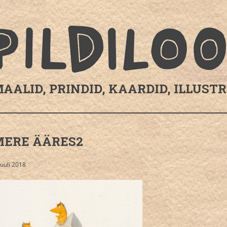
AALID, PRINDID, KAARDID, ILLUST
MERE ÄÄRES2
juuli 2018