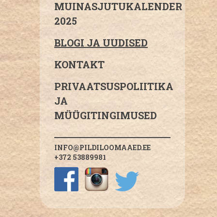
MUINASJUTUKALENDER
2025
BLOGI JA UUDISED
KONTAKT
PRIVAATSUSPOLIITIKA
JA
MÜÜGITINGIMUSED
INFO@PILDILOOMAAED.EE
+372 53889981