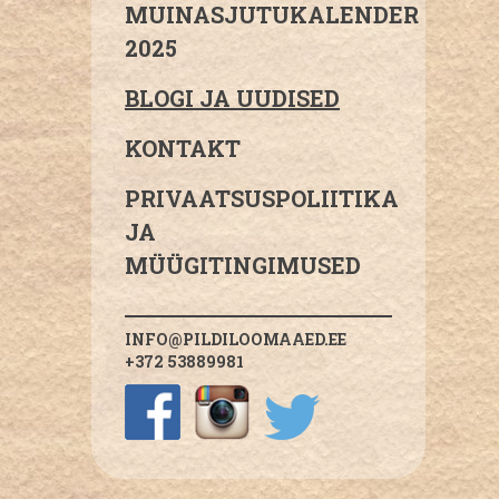
MUINASJUTUKALENDER
2025
BLOGI JA UUDISED
KONTAKT
PRIVAATSUSPOLIITIKA
JA
MÜÜGITINGIMUSED
INFO@PILDILOOMAAED.EE
+372 53889981